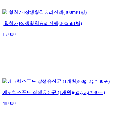
[황칠가]장생황칠요리진액(300ml/1병)
15,000
에코헬스푸드 장생유산균 (1개월)(60g, 2g * 30포)
48,000