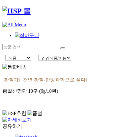
[황칠가] [천년 황칠-한방과학으로 풀다]
황칠신명단 10구 (6g/10환)
공유하기