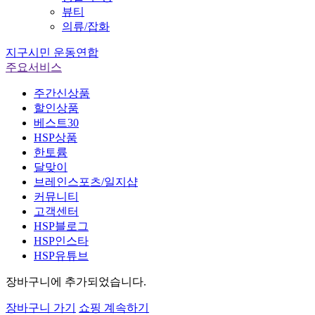
뷰티
의류/잡화
지구시민 운동연합
주요서비스
주간신상품
할인상품
베스트30
HSP상품
한토륨
달맞이
브레인스포츠/일지샵
커뮤니티
고객센터
HSP블로그
HSP인스타
HSP유튜브
장바구니
에 추가되었습니다.
장바구니 가기
쇼핑 계속하기