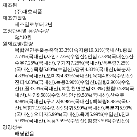
제조원
(주)대호식품
제조연월일
제조일로부터 2년
포장단위별 용량/수량
6g*10환
원재료명/함량
복합천연추출농축액33.3%{숙지황19.31%(국내산),황칠
7.73%(국내산),사인7.73%(수입산),인삼7.73%(국내산),산
수유7.25%(국내산),구기자7.25%(국내산),백복령7.25%
(국내산),목향5.80%(수입산),당귀4.83%(국내산),복분자
4.83%(국내산),오미자4.83%(국내산),육계4.83%(수입산),
진피4.83%(국내산),녹용2.90%(수입산),침향2.90%(수입
산)},꿀33.3%(국내산),복합천연분말33.3%{황칠9.58%(국
내산),사인9.58%(수입산),인삼9.58%(국내산),산수유
8.98%(국내산),구기자8.98%(국내산),백복령8.98%(국내
산),목향7.19%(수입산),당귀5.99%(국내산),복분자5.99%
(국내산),오미자5.99%(국내산),육계5.99%(수입산),진피
5.99%(국내산),녹용3.59%(수입산),침향3.59%(수입산)}
영양성분
해당없음