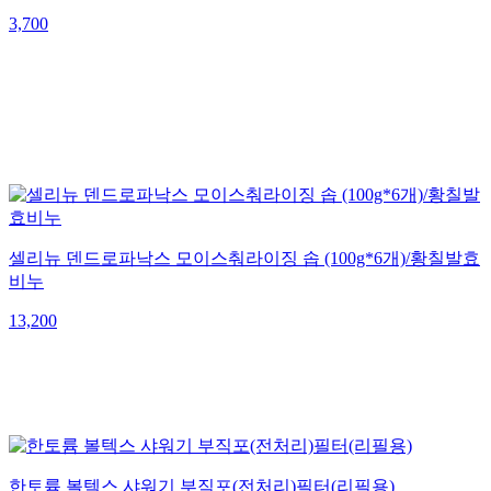
3,700
셀리뉴 덴드로파낙스 모이스춰라이징 솝 (100g*6개)/황칠발효
비누
13,200
한토륨 볼텍스 샤워기 부직포(전처리)필터(리필용)