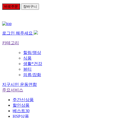
바로주문
장바구니
로그인 해주세요
카테고리
힐링/명상
식품
생활*건강
뷰티
의류/잡화
지구시민 운동연합
주요서비스
주간신상품
할인상품
베스트30
HSP상품