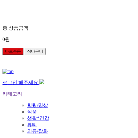
총 상품금액
0
원
바로주문
장바구니
로그인 해주세요
카테고리
힐링/명상
식품
생활*건강
뷰티
의류/잡화