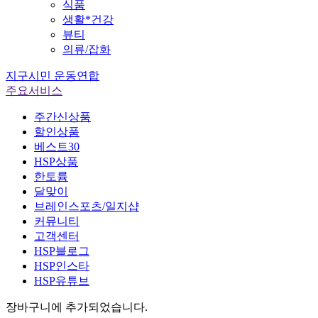
식품
생활*건강
뷰티
의류/잡화
지구시민 운동연합
주요서비스
주간신상품
할인상품
베스트30
HSP상품
한토륨
달맞이
브레인스포츠/일지샵
커뮤니티
고객센터
HSP블로그
HSP인스타
HSP유튜브
장바구니
에 추가되었습니다.