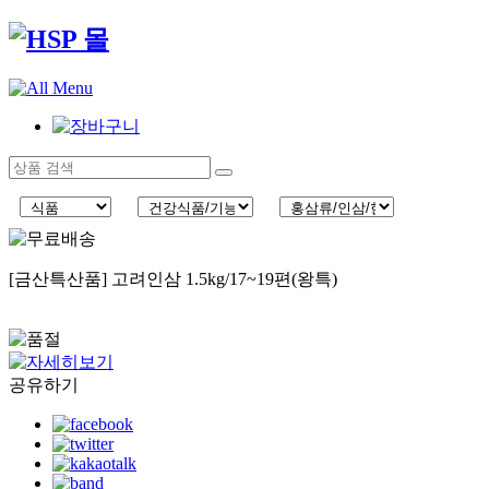
[금산특산품] 고려인삼 1.5kg/17~19편(왕특)
공유하기