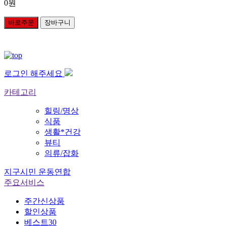
0
원
바로주문
장바구니
로그인 해주세요
카테고리
힐링/명상
식품
생활*건강
뷰티
의류/잡화
지구시민 운동연합
주요서비스
주간신상품
할인상품
베스트30