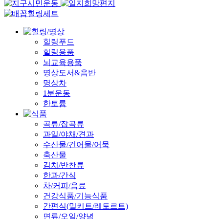
힐링푸드
힐링용품
뇌교육용품
명상도서&음반
명상차
1분운동
한토륨
곡류/잡곡류
과일/야채/견과
수산물/건어물/어묵
축산물
김치/반찬류
한과/간식
차/커피/음료
건강식품/기능식품
간편식(밀키트/레토르트)
면류/오일/양념