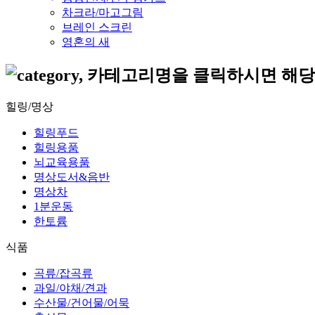
차크라/마고그림
브레인 스크린
영혼의 새
힐링/명상
힐링푸드
힐링용품
뇌교육용품
명상도서&음반
명상차
1분운동
한토륨
식품
곡류/잡곡류
과일/야채/견과
수산물/건어물/어묵