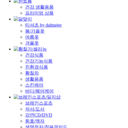
건강 생활용품
프리미엄 상품
티셔츠 by dalmajee
봄/가을옷
여름옷
겨울옷
건강식품
건강기능식품
친환경식품
황칠차
생활용품
스킨케어
바디/헤어케어
브레인스포츠
저서/도서
강연CD/DVD
휘호/액자
생명전자/천부경카드