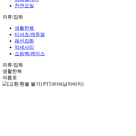
천연오일
의류/잡화
생활한복
티셔츠/캐쥬얼
패션잡화
악세사리
쇼핑백/케이스
의류/잡화
생활한복
여름옷