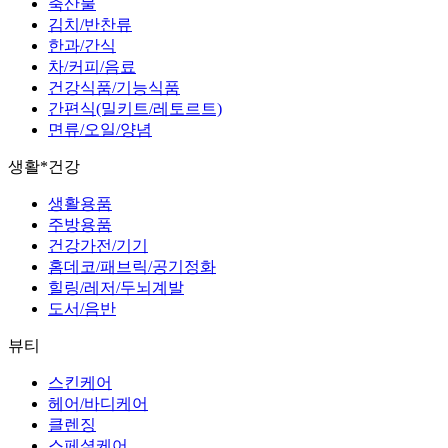
축산물
김치/반찬류
한과/간식
차/커피/음료
건강식품/기능식품
간편식(밀키트/레토르트)
면류/오일/양념
생활*건강
생활용품
주방용품
건강가전/기기
홈데코/패브릭/공기정화
힐링/레저/두뇌계발
도서/음반
뷰티
스킨케어
헤어/바디케어
클렌징
스페셜케어