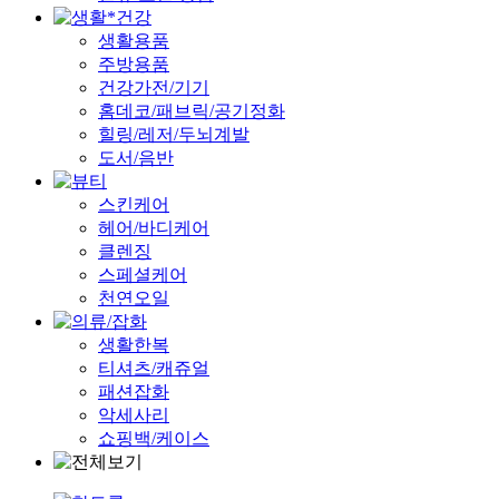
생활용품
주방용품
건강가전/기기
홈데코/패브릭/공기정화
힐링/레저/두뇌계발
도서/음반
스킨케어
헤어/바디케어
클렌징
스페셜케어
천연오일
생활한복
티셔츠/캐쥬얼
패션잡화
악세사리
쇼핑백/케이스